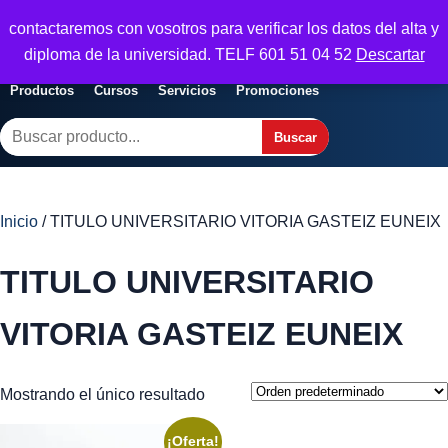
Seguridad y Empresa
contactaremos con vosotros para verificar los datos del alta y
Servicios, formacion y seguridad para
Abrir menu
diploma de la universidad. TELF 601 51 04 52
Descartar
empresas
Productos
Cursos
Servicios
Promociones
Buscar
Buscar
Inicio
/ TITULO UNIVERSITARIO VITORIA GASTEIZ EUNEIX
TITULO UNIVERSITARIO
VITORIA GASTEIZ EUNEIX
Mostrando el único resultado
¡Oferta!