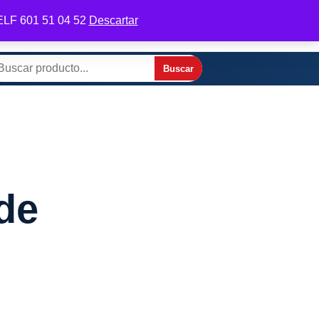
 TELF 601 51 04 52
Descartar
odifica tu perfil
Contactar por WhatsApp
Buscar
scar
de