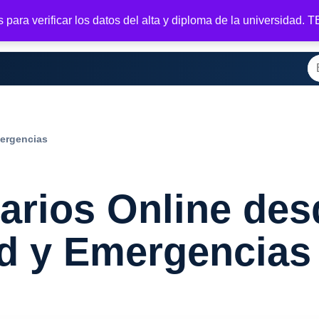
para verificar los datos del alta y diploma de la universidad.
casa
Tienda
Registrar
Tu membresía
Salir
Bienvenido
M
Bu
mergencias
arios Online des
ad y Emergencias