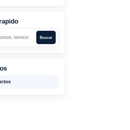
rapido
Buscar
tos
uctos