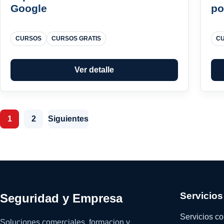
Google
po
CURSOS
CURSOS GRATIS
C
Ver detalle
Paginación de entradas
1
2
Siguientes
Servicios
Seguridad y Empresa
Servicios c
Soluciones comerciales, formacion y