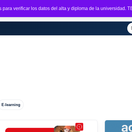
para verificar los datos del alta y diploma de la universidad.
casa
Tienda
Registrar
Tu membresía
Salir
Bienvenido
M
Bu
E-learning