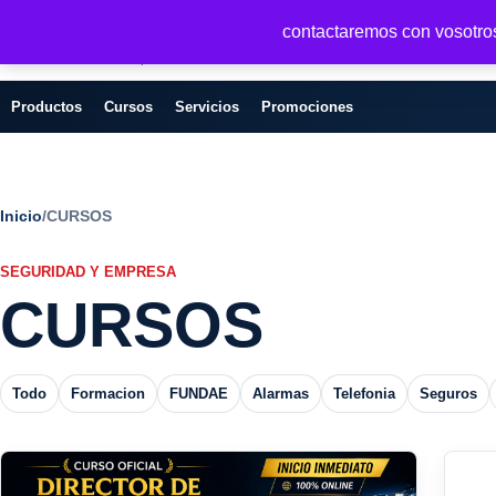
Seguridad y Empresa
contactaremos con vosotros 
Servicios, formacion y seguridad para
empresas
Productos
Cursos
Servicios
Promociones
Inicio
/
CURSOS
SEGURIDAD Y EMPRESA
CURSOS
Todo
Formacion
FUNDAE
Alarmas
Telefonia
Seguros