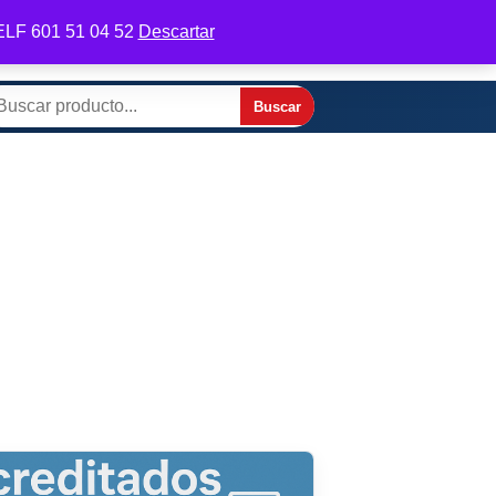
 TELF 601 51 04 52
Descartar
odifica tu perfil
Contactar por WhatsApp
Buscar
scar