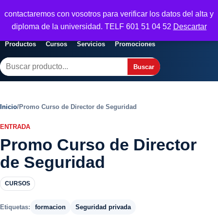
Seguridad y Empresa
contactaremos con vosotros para verificar los datos del alta y
Servicios, formacion y seguridad para
Abrir menu
diploma de la universidad. TELF 601 51 04 52
Descartar
empresas
Productos
Cursos
Servicios
Promociones
Buscar
Buscar
Inicio
/
Promo Curso de Director de Seguridad
ENTRADA
Promo Curso de Director
de Seguridad
CURSOS
Etiquetas:
formacion
Seguridad privada