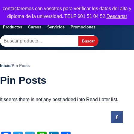
Seguridad y Empresa
contactaremos con vosotros para verificar los datos del alta y
Servicios, formacion y seguridad para
Abrir menu
diploma de la universidad. TELF 601 51 04 52
Descartar
empresas
Productos
Cursos
Servicios
Promociones
Buscar
Buscar
Inicio
/
Pin Posts
Pin Posts
It seems there is not any post added into Read Later list.