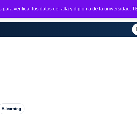
para verificar los datos del alta y diploma de la universidad.
casa
Tienda
Registrar
Tu membresía
Salir
Bienvenido
M
Bu
E-learning