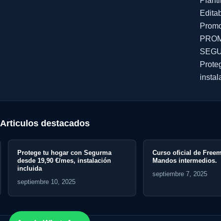
Planti
Edita
Promo
PROM
SEGU
Prote
instal
Articulos destacados
gurma
Curso oficial de Freematica para
Curso gr
lación
Mandos intermedios.
Inteligenc
marketing
septiembre 7, 2025
septiembr