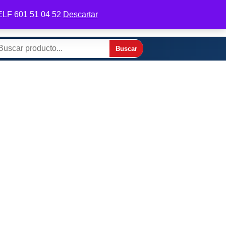
 TELF 601 51 04 52
Descartar
odifica tu perfil
Contactar por WhatsApp
Buscar
scar