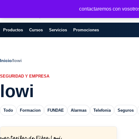
Seguridad y Empresa
contactaremos con vosotros 
Servicios, formacion y seguridad para
empresas
Productos
Cursos
Servicios
Promociones
Inicio
/
lowi
SEGURIDAD Y EMPRESA
lowi
Todo
Formacion
FUNDAE
Alarmas
Telefonia
Seguros