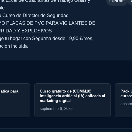
lla Excel de Cuadrantes de Trabajo Gratis y
FUNDAE
ble
 Curso de Director de Seguridad
O PLACAS DE PVC PARA VIGILANTES DE
RIDAD Y EXPLOSIVOS
ge tu hogar con Segurma desde 19,90 €/mes,
ación incluida
atuito de (COMM18)
Pack Universitario Emergencias · 5
ia artificial (IA) aplicada al
cursos por 150 €
 digital
agosto 16, 2025
e 6, 2025