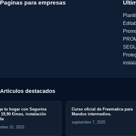
Paginas para empresas
Ulti
Planti
Edita
Promo
PROM
SEGU
Prote
instal
Articulos destacados
gurma
Curso oficial de Freematica para
Curso gr
lación
Mandos intermedios.
Inteligenc
marketing
septiembre 7, 2025
septiembr