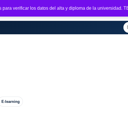
para verificar los datos del alta y diploma de la universidad.
casa
Tienda
Registrar
Tu membresía
Salir
Bienvenido
M
Bu
E-learning