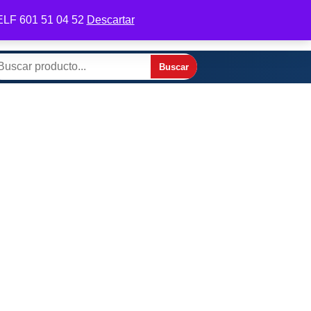
 TELF 601 51 04 52
Descartar
odifica tu perfil
Contactar por WhatsApp
Buscar
scar