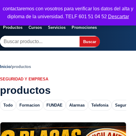
Seguridad y Empresa
contactaremos con vosotros para verificar los datos del alta y
Servicios, formacion y seguridad para
Abrir menu
diploma de la universidad. TELF 601 51 04 52
Descartar
empresas
Productos
Cursos
Servicios
Promociones
Buscar
Buscar
Inicio
/
productos
SEGURIDAD Y EMPRESA
productos
Todo
Formacion
FUNDAE
Alarmas
Telefonia
Seguros