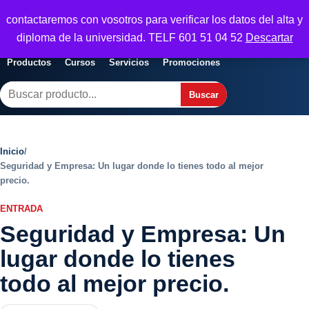
Seguridad y Empresa
contactaremos con vosotros para verificar los datos del alta y
Servicios, formacion y seguridad para
Abrir menu
diploma de la universidad. TELF 601 51 04 52
Descartar
empresas
Productos
Cursos
Servicios
Promociones
Buscar
Buscar
Inicio
/
Seguridad y Empresa: Un lugar donde lo tienes todo al mejor
precio.
ENTRADA
Seguridad y Empresa: Un
lugar donde lo tienes
todo al mejor precio.