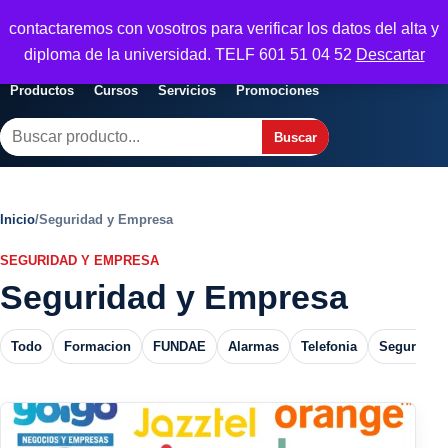
Seguridad y Empresa
contactaremos con vosotros para verificar los datos del alta y
Servicios, formacion y seguridad para
Abrir menu
diploma de la universidad. TELF 601 51 04 52
Descartar
empresas
Productos
Cursos
Servicios
Promociones
Buscar
Buscar
Inicio
/
Seguridad y Empresa
SEGURIDAD Y EMPRESA
Seguridad y Empresa
Todo
Formacion
FUNDAE
Alarmas
Telefonia
Seguros