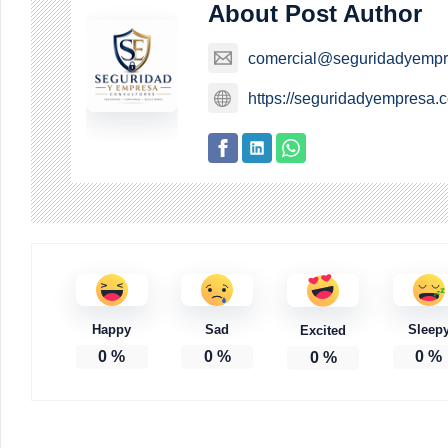
About Post Author
comercial@seguridadyemp
https://seguridadyempresa.
Happy
Sad
Sleep
Excited
0
%
0
%
0
%
0
%