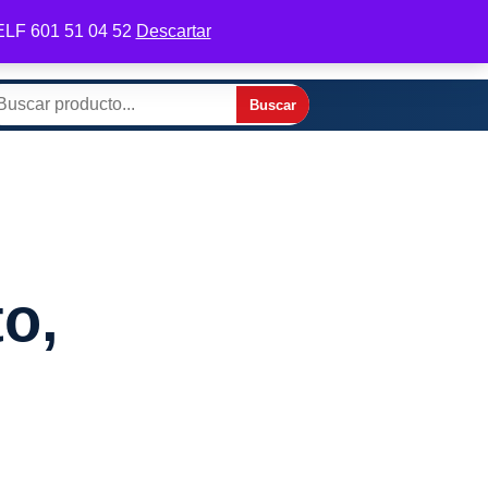
 TELF 601 51 04 52
Descartar
odifica tu perfil
Contactar por WhatsApp
Buscar
scar
o,