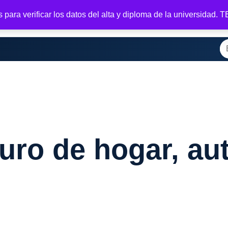
para verificar los datos del alta y diploma de la universidad.
casa
Tienda
Registrar
Tu membresía
Salir
Bienvenido
M
Bu
uro de hogar, aut