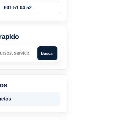
601 51 04 52
rapido
Buscar
tos
uctos