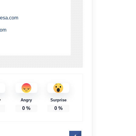
resa.com
com
y
Angry
Surprise
0
%
0
%