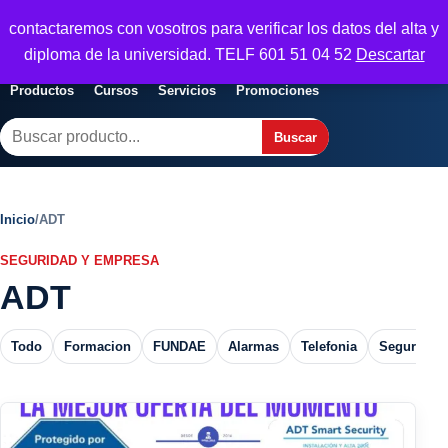
Seguridad y Empresa
contactaremos con vosotros para verificar los datos del alta y
Servicios, formacion y seguridad para
Abrir menu
diploma de la universidad. TELF 601 51 04 52
Descartar
empresas
Productos
Cursos
Servicios
Promociones
Buscar
Buscar
Inicio
/
ADT
SEGURIDAD Y EMPRESA
ADT
Todo
Formacion
FUNDAE
Alarmas
Telefonia
Seguros