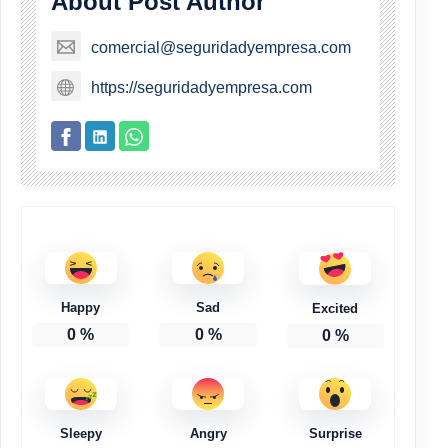
About Post Author
comercial@seguridadyempresa.com
https://seguridadyempresa.com
Happy
Sad
Excited
0
%
0
%
0
%
Sleepy
Angry
Surprise