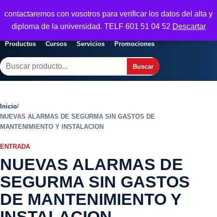
Seguridad y Empresa
contactaremos con vosotros para verificar los datos del alta y
Servicios, formacion y seguridad para
Abrir menu
diploma de la universidad. TELF 601 51 04 52
Descartar
empresas
Productos
Cursos
Servicios
Promociones
Buscar
Buscar
Inicio
/
NUEVAS ALARMAS DE SEGURMA SIN GASTOS DE
MANTENIMIENTO Y INSTALACION
ENTRADA
NUEVAS ALARMAS DE
SEGURMA SIN GASTOS
DE MANTENIMIENTO Y
INSTALACION