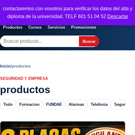
Seguridad y Empresa
contactaremos con vosotros para verificar los datos del alta y
Servicios, formacion y seguridad para
Abrir menu
diploma de la universidad. TELF 601 51 04 52
Descartar
empresas
Productos
Cursos
Servicios
Promociones
Buscar
Buscar
Inicio
/
productos
SEGURIDAD Y EMPRESA
productos
Todo
Formacion
FUNDAE
Alarmas
Telefonia
Seguros