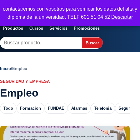
Seguridad y Empresa
contactaremos con vosotros para verificar los datos del alta y
Servicios, formacion y seguridad para
Abrir menu
diploma de la universidad. TELF 601 51 04 52
Descartar
empresas
Productos
Cursos
Servicios
Promociones
Buscar
Buscar
Inicio
/
Empleo
SEGURIDAD Y EMPRESA
Empleo
Todo
Formacion
FUNDAE
Alarmas
Telefonia
Seguros