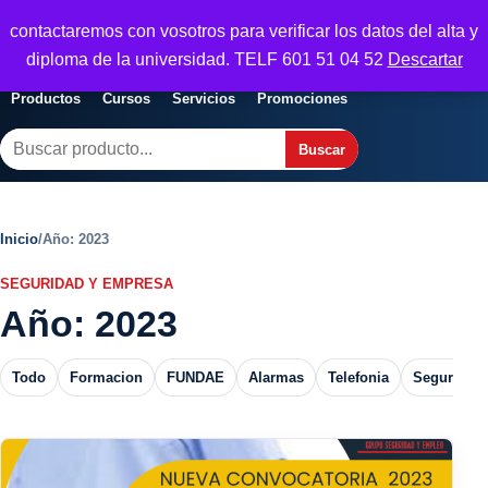
Seguridad y Empresa
contactaremos con vosotros para verificar los datos del alta y
Servicios, formacion y seguridad para
Abrir menu
diploma de la universidad. TELF 601 51 04 52
Descartar
empresas
Productos
Cursos
Servicios
Promociones
Buscar
Buscar
Inicio
/
Año: 2023
SEGURIDAD Y EMPRESA
Año:
2023
Todo
Formacion
FUNDAE
Alarmas
Telefonia
Seguros