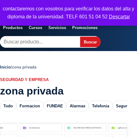
Seguridad y Empresa
contactaremos con vosotros para verificar los datos del alta y
Servicios, formacion y seguridad para
Abrir menu
diploma de la universidad. TELF 601 51 04 52
Descartar
empresas
Productos
Cursos
Servicios
Promociones
Buscar
Buscar
Inicio
/
zona privada
SEGURIDAD Y EMPRESA
zona privada
Todo
Formacion
FUNDAE
Alarmas
Telefonia
Seguros