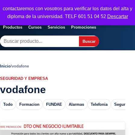
Seguridad y Empresa
contactaremos con vosotros para verificar los datos del alta y
Servicios, formacion y seguridad para
Abrir menu
diploma de la universidad. TELF 601 51 04 52
Descartar
empresas
Productos
Cursos
Servicios
Promociones
Buscar
Buscar
Inicio
/
vodafone
SEGURIDAD Y EMPRESA
vodafone
Todo
Formacion
FUNDAE
Alarmas
Telefonia
Seguros