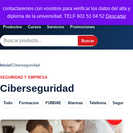
Seguridad y Empresa
contactaremos con vosotros para verificar los datos del alta y
Servicios, formacion y seguridad para
Abrir menu
diploma de la universidad. TELF 601 51 04 52
Descartar
empresas
Productos
Cursos
Servicios
Promociones
Buscar
Buscar
Inicio
/
Ciberseguridad
SEGURIDAD Y EMPRESA
Ciberseguridad
Todo
Formacion
FUNDAE
Alarmas
Telefonia
Seguros