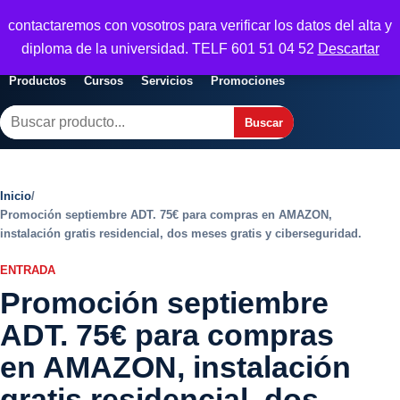
Seguridad y Empresa
contactaremos con vosotros para verificar los datos del alta y
Servicios, formacion y seguridad para
Abrir menu
diploma de la universidad. TELF 601 51 04 52
Descartar
empresas
Productos
Cursos
Servicios
Promociones
Buscar
Buscar
Inicio
/
Promoción septiembre ADT. 75€ para compras en AMAZON,
instalación gratis residencial, dos meses gratis y ciberseguridad.
ENTRADA
Promoción septiembre
ADT. 75€ para compras
en AMAZON, instalación
gratis residencial, dos