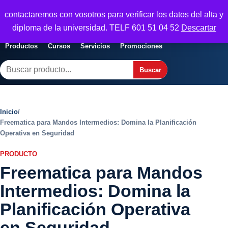
Seguridad y Empresa
contactaremos con vosotros para verificar los datos del alta y
Servicios, formacion y seguridad para
Abrir menu
diploma de la universidad. TELF 601 51 04 52
Descartar
empresas
Productos
Cursos
Servicios
Promociones
Buscar
Buscar
Inicio
/
Freematica para Mandos Intermedios: Domina la Planificación
Operativa en Seguridad
PRODUCTO
Freematica para Mandos
Intermedios: Domina la
Planificación Operativa
en Seguridad