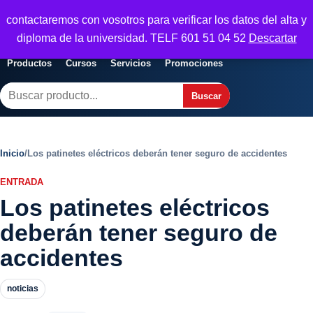
Seguridad y Empresa
contactaremos con vosotros para verificar los datos del alta y
Servicios, formacion y seguridad para
Abrir menu
diploma de la universidad. TELF 601 51 04 52
Descartar
empresas
Productos
Cursos
Servicios
Promociones
Buscar
Buscar
Inicio
/
Los patinetes eléctricos deberán tener seguro de accidentes
ENTRADA
Los patinetes eléctricos
deberán tener seguro de
accidentes
noticias