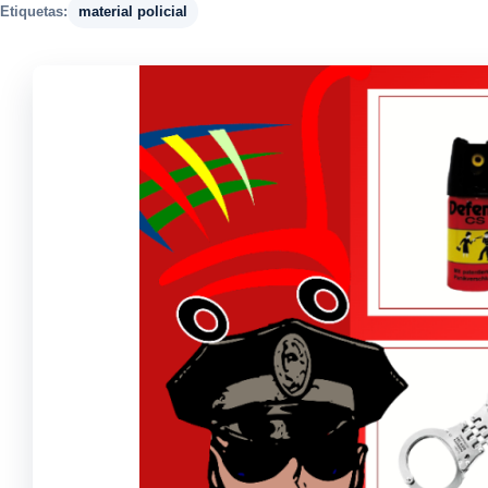
Etiquetas:
material policial