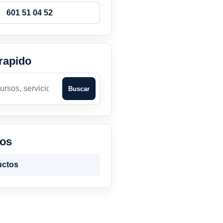
601 51 04 52
rapido
Buscar
tos
uctos