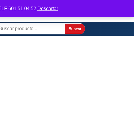
 TELF 601 51 04 52
Descartar
odifica tu perfil
Contactar por WhatsApp
Buscar
scar