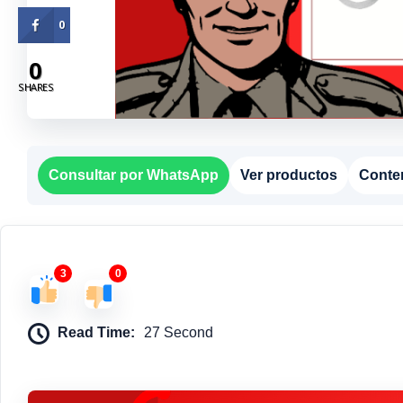
0
0
SHARES
Consultar por WhatsApp
Ver productos
Conte
3
0
Read Time:
27 Second