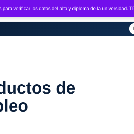
para verificar los datos del alta y diploma de la universidad.
casa
Tienda
Registrar
Tu membresía
Salir
Bienvenido
M
Bu
ductos de
pleo